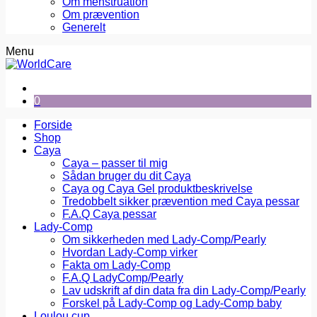
Om menstruation
Om prævention
Generelt
Menu
0
Forside
Shop
Caya
Caya – passer til mig
Sådan bruger du dit Caya
Caya og Caya Gel produktbeskrivelse
Tredobbelt sikker prævention med Caya pessar
F.A.Q Caya pessar
Lady-Comp
Om sikkerheden med Lady-Comp/Pearly
Hvordan Lady-Comp virker
Fakta om Lady-Comp
F.A.Q LadyComp/Pearly
Lav udskrift af din data fra din Lady-Comp/Pearly
Forskel på Lady-Comp og Lady-Comp baby
Loulou cup