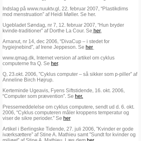
Indslag på www.nuuktv.gl, 22. februar 2007, “Plastikdims
mod menstruation” af Heidi Møller. Se her.
Ugebladet Søndag, nr 7, 12. februar 2007, “Hun bryder
kvinde-traditioner” af Dorthe La Cour. Se
her
.
Arnanut, nr 14, dec 2006, “DivaCup – i stedet for
hygiejnebind”, af Irene Jeppeson. Se
her
www.qmag.dk, Internet version af artikel om cyklus
computerne fra Q. Se
her
.
Q, 23.okt. 2006, ”Cyklus computer – så sikker som p-piller” af
Anneline Birch Højrup.
Kerteminde Ugeavis, Fyens Siftstidende, 16. okt. 2006,
“Computer som prævention”. Se
her.
Pressemeddelelse om cyklus computere, sendt ud d. 6. okt.
2006, “Cyklus computeren måler kroppens temperatur og
viser de sikre perioder.” Se
her
Artikel i Berlingske Tidende, 27. juli 2006, ”Kvinder er gode
iværksættere” af Stine A. Mathieu samt ”Sundt for kvinder og
miljøet” af Stine A. Mathieu. Læs dem
her
.