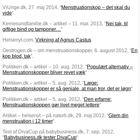
ViUnge.dk, 27. maj 2014, “
Menstruationskop – det skal du
vide
“.
Kernesundfamilie.dk – artikel – 11. mar. 2013, “
Nej tak, til
giftige bind og tamponer…
“
Helsenyt.com,
Virkning af Agnus Castus
Oestrogen.dk – om menstruationskopper, 6. august 2012, “
En
kop blod, tak
“.
Politiken.dk – artikel – 10. aug. 2012, “
Populært alternativ –
Menstruationskopper bliver revet væk
“
Politiken.dk – artikel – 5. aug. 2012, “
Læge:
Menstruationskopper er så geniale, at man tror, det er løgn
“
Politiken.dk – artikel – 5. aug. 2012, “
Den erfarne:
Menstruationskoppen gør livet meget lettere
“
Artikel – helsenyt – på naturli.dk, 29. maj 2012, “
Glem din
menstruation i 12 timer
“.
Test af DivaCup på babybusiness.dk, 7. sep. 2012,
“
Babybusiness.dk tester DivaCup
“