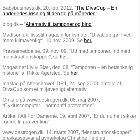
Babybusiness.dk, 20. feb. 2012, “
The DivaCup – En
anderledes løsning til den tid på måneden
“
blog.dk – “
Alternativ til tamponer og bind
“
Madison.dk, livsstilmagasin for kvinder, “DivaCup gør livet
mere klimavenligt”, 10.nov. 2009. Se
her.
Pressemeddelse, 09. nov. 09, “Ud med tamponer, ind med
menstruationskopper”, se
her.
Magasinet Liv & Sjæl, dec. 08, “Tamponen – en betænkelig
historie” af Rikke Agersted. Se
her
.
Indslag på Aftenshowet, DR1, 24. sep 2008, omtale af
DivaCup som et miljøvenligt alternativ.
Omtale på www.oestrogen.dk, 08. maj 2007,
“Cykluscomputer – hormonfri prævention”.
Artikel i Alt For Damerne, 19. april 2007, “Er du nu helt sikker
-guide til prævention”
www.oestrogen.dk, 14. marts 2007, “Menstruationskopper”
brevkassesvar af gynækolog Christine Felding.