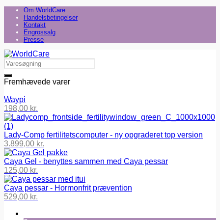
Om WorldCare
Handelsbetingelser
Kontakt
Engrossalg
Presse
Fremhævede varer
Waypi
198,00
kr.
Lady-Comp fertilitetscomputer - ny opgraderet top version
3.899,00
kr.
Caya Gel - benyttes sammen med Caya pessar
125,00
kr.
Caya pessar - Hormonfrit prævention
529,00
kr.