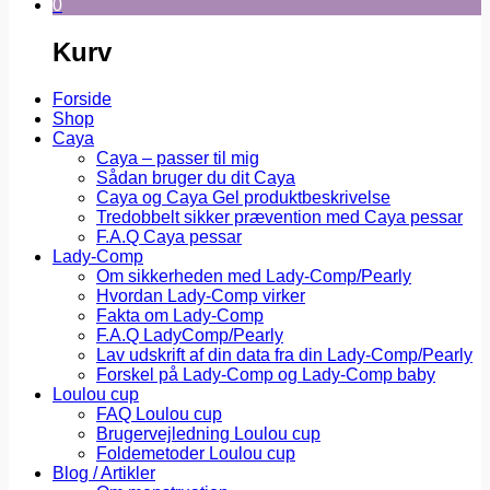
0
Kurv
Forside
Shop
Caya
Caya – passer til mig
Sådan bruger du dit Caya
Caya og Caya Gel produktbeskrivelse
Tredobbelt sikker prævention med Caya pessar
F.A.Q Caya pessar
Lady-Comp
Om sikkerheden med Lady-Comp/Pearly
Hvordan Lady-Comp virker
Fakta om Lady-Comp
F.A.Q LadyComp/Pearly
Lav udskrift af din data fra din Lady-Comp/Pearly
Forskel på Lady-Comp og Lady-Comp baby
Loulou cup
FAQ Loulou cup
Brugervejledning Loulou cup
Foldemetoder Loulou cup
Blog / Artikler