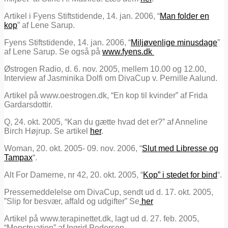
Artikel i Fyens Stiftstidende, 14. jan. 2006, “
Man folder en
kop
” af Lene Sarup.
Fyens Stiftstidende, 14. jan. 2006, “
Miljøvenlige minusdage
”
af Lene Sarup. Se også på
www.fyens.dk
Østrogen Radio, d. 6. nov. 2005, mellem 10.00 og 12.00,
Interview af Jasminika Dolfi om DivaCup v. Pernille Aalund.
Artikel på www.oestrogen.dk, “En kop til kvinder” af Frida
Gardarsdottir.
Q, 24. okt. 2005, “Kan du gætte hvad det er?” af Anneline
Birch Højrup. Se artikel
her
.
Woman, 20. okt. 2005- 09. nov. 2006, “
Slut med Libresse og
Tampax
“.
Alt For Damerne, nr 42, 20. okt. 2005, “
Kop” i stedet for bind
“.
Pressemeddelelse om DivaCup, sendt ud d. 17. okt. 2005,
”Slip for besvær, affald og udgifter” Se
her
Artikel på www.terapinettet.dk, lagt ud d. 27. feb. 2005,
“Menstruation” af Ingrid Pedersen.