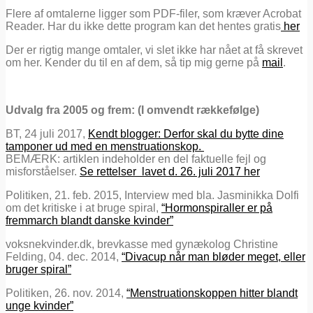
Flere af omtalerne ligger som PDF-filer, som kræver Acrobat
Reader. Har du ikke dette program kan det hentes gratis
her
Der er rigtig mange omtaler, vi slet ikke har nået at få skrevet
om her. Kender du til en af dem, så tip mig gerne på
mail
.
Udvalg fra 2005 og frem: (I omvendt rækkefølge)
BT, 24 juli 2017,
Kendt blogger: Derfor skal du bytte dine
tamponer ud med en menstruationskop.
BEMÆRK: artiklen indeholder en del faktuelle fejl og
misforståelser.
Se rettelser lavet d. 26. juli 2017 her
Politiken, 21. feb. 2015, Interview med bla. Jasminikka Dolfi
om det kritiske i at bruge spiral,
“Hormonspiraller er på
fremmarch blandt danske kvinder”
voksnekvinder.dk, brevkasse med gynækolog Christine
Felding, 04. dec. 2014,
“Divacup når man bløder meget, eller
bruger spiral”
Politiken, 26. nov. 2014,
“Menstruationskoppen hitter blandt
unge kvinder”