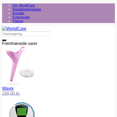
Om WorldCare
Handelsbetingelser
Kontakt
Engrossalg
Presse
Fremhævede varer
Waypi
198,00
kr.