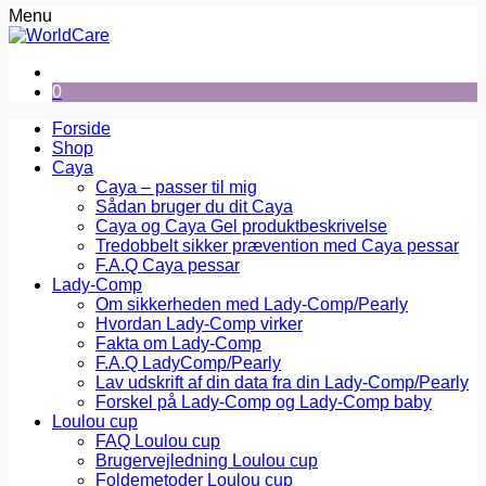
Menu
0
Forside
Shop
Caya
Caya – passer til mig
Sådan bruger du dit Caya
Caya og Caya Gel produktbeskrivelse
Tredobbelt sikker prævention med Caya pessar
F.A.Q Caya pessar
Lady-Comp
Om sikkerheden med Lady-Comp/Pearly
Hvordan Lady-Comp virker
Fakta om Lady-Comp
F.A.Q LadyComp/Pearly
Lav udskrift af din data fra din Lady-Comp/Pearly
Forskel på Lady-Comp og Lady-Comp baby
Loulou cup
FAQ Loulou cup
Brugervejledning Loulou cup
Foldemetoder Loulou cup