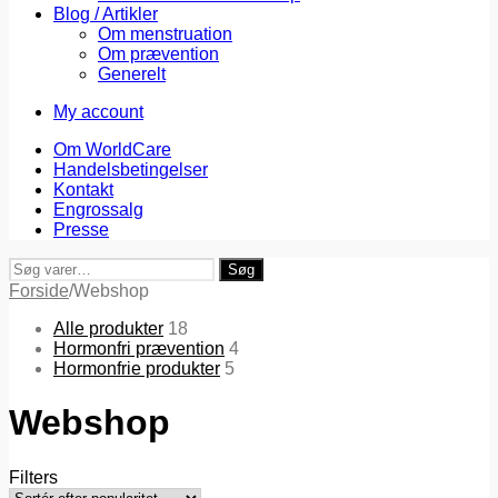
Blog / Artikler
Om menstruation
Om prævention
Generelt
My account
Om WorldCare
Handelsbetingelser
Kontakt
Engrossalg
Presse
Søg
Søg
efter:
Forside
/
Webshop
Alle produkter
18
Hormonfri prævention
4
Hormonfrie produkter
5
Webshop
Filters