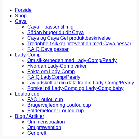
Forside
Shop
Caya
Caya – passer til mig
Sådan bruger du dit Caya
Caya og Caya Gel produktbeskrivelse
Tredobbelt sikker prævention med Caya pessar
F.A.Q Caya pessar
Lady-Comp
Om sikkerheden med Lady-Comp/Pearly
Hvordan Lady-Comp virker
Fakta om Lady-Comp
F.A.Q LadyComp/Pearly
Lav udskrift af din data fra din Lady-Comp/Pearly
Forskel på Lady-Comp og Lady-Comp baby
Loulou cup
FAQ Loulou cup
Brugervejledning Loulou cup
Foldemetoder Loulou cup
Blog / Artikler
Om menstruation
Om prævention
Generelt