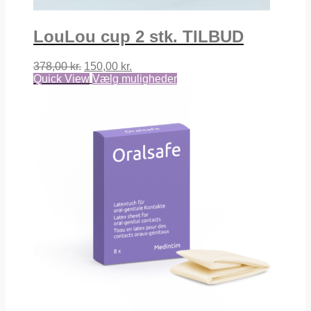
LouLou cup 2 stk. TILBUD
Den
Den
378,00
kr.
150,00
kr.
oprindelige
aktuelle
Quick View
Vælg muligheder
pris
pris
var:
er:
378,00 kr..
150,00 kr..