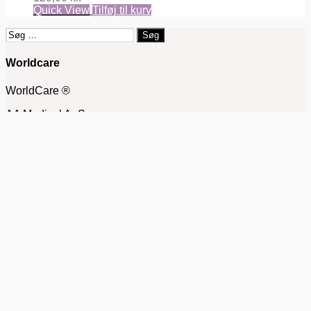
Quick View
Tilføj til kurv
Søg
efter:
Worldcare
WorldCare ®
AA Medical ApS
Poppelvej 6
9000 Aalborg
CVR 39960125
info@worldcare.dk
Kundeservice
Handelsbetingelser
Kontakt
FAQ Caya Pessar
FAQ Lady Comp
Forhandler