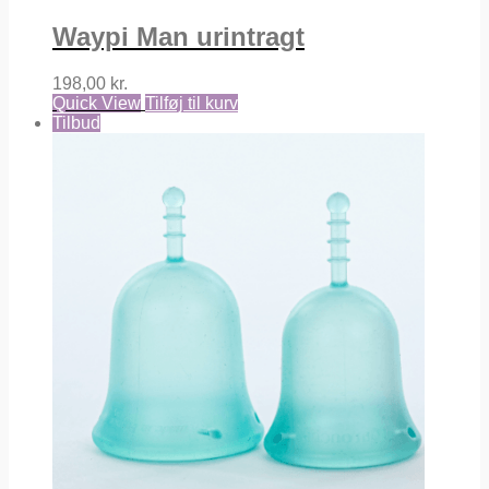
Waypi Man urintragt
198,00
kr.
Quick View
Tilføj til kurv
Tilbud