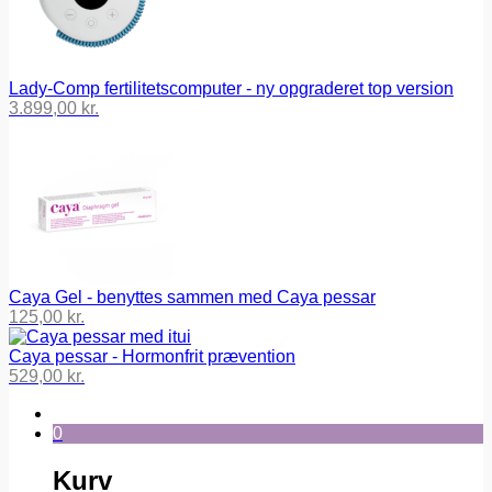
Lady-Comp fertilitetscomputer - ny opgraderet top version
3.899,00
kr.
Caya Gel - benyttes sammen med Caya pessar
125,00
kr.
Caya pessar - Hormonfrit prævention
529,00
kr.
0
Kurv