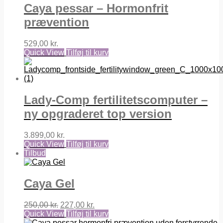
Caya pessar – Hormonfrit
prævention
529,00
kr.
Quick View
Tilføj til kurv
Lady-Comp fertilitetscomputer –
ny opgraderet top version
3.899,00
kr.
Quick View
Tilføj til kurv
Tilbud
Caya Gel
Den
Den
250,00
kr.
227,00
kr.
oprindelige
aktuelle
Quick View
Tilføj til kurv
pris
pris