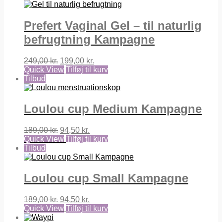
Prefert Vaginal Gel – til naturlig
befrugtning Kampagne
Den
Den
249,00
kr.
199,00
kr.
oprindelige
aktuelle
Quick View
Tilføj til kurv
pris
pris
Tilbud
var:
er:
249,00 kr..
199,00 kr..
Loulou cup Medium Kampagne
Den
Den
189,00
kr.
94,50
kr.
oprindelige
aktuelle
Quick View
Tilføj til kurv
pris
pris
Tilbud
var:
er:
189,00 kr..
94,50 kr..
Loulou cup Small Kampagne
Den
Den
189,00
kr.
94,50
kr.
oprindelige
aktuelle
Quick View
Tilføj til kurv
pris
pris