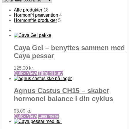
Alle produkter
18
Hormonfri prævention
4
Hormonfrie produkter
5
Caya Gel – benyttes sammen med
Caya pessar
125,00
kr.
Quick View
Tilføj til kurv
Ikke på lager
Agnus Castus CH15 – skaber
hormonel balance i din cyklus
93,00
kr.
Quick View
Læs mere