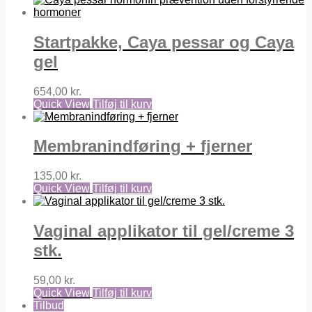
var:
er:
250,00 kr..
227,00 kr..
Startpakke, Caya pessar og Caya
gel
654,00
kr.
Quick View
Tilføj til kurv
Membranindføring + fjerner
135,00
kr.
Quick View
Tilføj til kurv
Vaginal applikator til gel/creme 3
stk.
59,00
kr.
Quick View
Tilføj til kurv
Tilbud