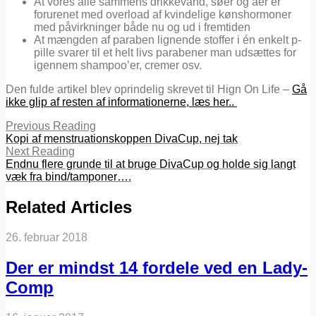
At vores alle sammens drikkevand, søer og åer er
forurenet med overload af kvindelige kønshormoner
med påvirkninger både nu og ud i fremtiden
At mængden af paraben lignende stoffer i én enkelt p-
pille svarer til et helt livs parabener man udsættes for
igennem shampoo’er, cremer osv.
Den fulde artikel blev oprindelig skrevet til Hign On Life –
Gå
ikke glip af resten af informationerne, læs her..
Previous Reading
Kopi af menstruationskoppen DivaCup, nej tak
Next Reading
Endnu flere grunde til at bruge DivaCup og holde sig langt
væk fra bind/tamponer….
Related Articles
26. februar 2018
Der er mindst 14 fordele ved en Lady-
Comp