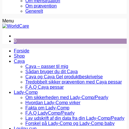
Om menstruation
Om prævention
Generelt
Menu
0
Forside
Shop
Caya
Caya – passer til mig
Sådan bruger du dit Caya
Caya og Caya Gel produktbeskrivelse
Tredobbelt sikker prævention med Caya pessar
F.A.Q Caya pessar
Lady-Comp
Om sikkerheden med Lady-Comp/Pearly
Hvordan Lady-Comp virker
Fakta om Lady-Comp
F.A.Q LadyComp/Pearly
Lav udskrift af din data fra din Lady-Comp/Pearly
Forskel på Lady-Comp og Lady-Comp baby
Loulou cup