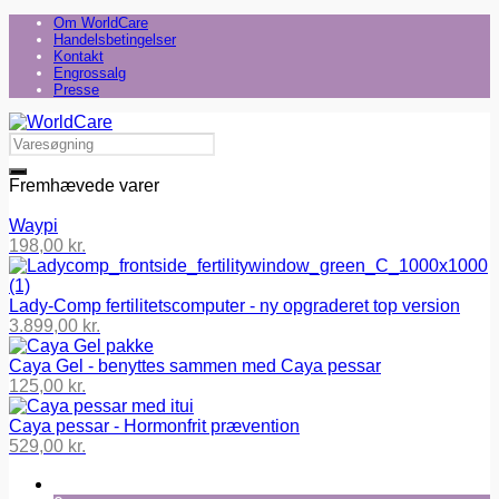
Om WorldCare
Handelsbetingelser
Kontakt
Engrossalg
Presse
Fremhævede varer
Waypi
198,00
kr.
Lady-Comp fertilitetscomputer - ny opgraderet top version
3.899,00
kr.
Caya Gel - benyttes sammen med Caya pessar
125,00
kr.
Caya pessar - Hormonfrit prævention
529,00
kr.