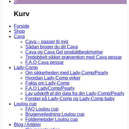
0
Kurv
Forside
Shop
Caya
Caya – passer til mig
Sådan bruger du dit Caya
Caya og Caya Gel produktbeskrivelse
Tredobbelt sikker prævention med Caya pessar
F.A.Q Caya pessar
Lady-Comp
Om sikkerheden med Lady-Comp/Pearly
Hvordan Lady-Comp virker
Fakta om Lady-Comp
F.A.Q LadyComp/Pearly
Lav udskrift af din data fra din Lady-Comp/Pearly
Forskel på Lady-Comp og Lady-Comp baby
Loulou cup
FAQ Loulou cup
Brugervejledning Loulou cup
Foldemetoder Loulou cup
Blog / Artikler