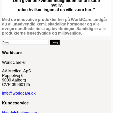
Den giver os kvinder muligheden for at skabe
nyt liv,
uden hvilken ingen af os ville være her..”
Med de innovative produkter her på WorldCare, undgår
du al unødvendig kemi, skadelige hormoner og alle
øvrige sundheds risici og bivirkninger.
Samtidig er alle
produkterne bæredygtige og miljøvenlige.
Søg
efter:
Worldcare
WorldCare ®
AA Medical ApS
Poppelvej 6
9000 Aalborg
CVR 39960125
info@worldcare.dk
Kundeservice
Handelsbetingelser