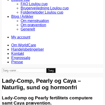
FAQ Loulou cup
Brugervejledning Loulou cup
Foldemetoder Loulou cup
Blog / Artikler
Om menstruation
Om prævention
Generelt
My account
Om WorldCare
Handelsbetingelser
Kontakt
Engrossalg
Presse
Søg
Søg
efter:
Lady-Comp, Pearly og Caya –
Naturlig, sund og hormonfri
Lady-Comp og Pearly fertilitets computere
samt
Caya prævention.