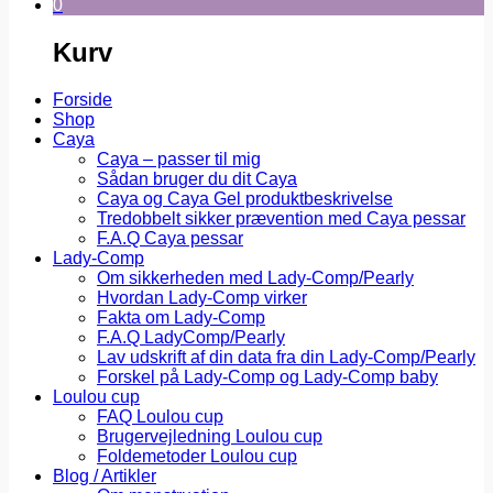
0
Kurv
Forside
Shop
Caya
Caya – passer til mig
Sådan bruger du dit Caya
Caya og Caya Gel produktbeskrivelse
Tredobbelt sikker prævention med Caya pessar
F.A.Q Caya pessar
Lady-Comp
Om sikkerheden med Lady-Comp/Pearly
Hvordan Lady-Comp virker
Fakta om Lady-Comp
F.A.Q LadyComp/Pearly
Lav udskrift af din data fra din Lady-Comp/Pearly
Forskel på Lady-Comp og Lady-Comp baby
Loulou cup
FAQ Loulou cup
Brugervejledning Loulou cup
Foldemetoder Loulou cup
Blog / Artikler