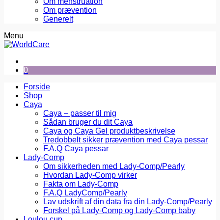
Om menstruation
Om prævention
Generelt
Menu
0
Forside
Shop
Caya
Caya – passer til mig
Sådan bruger du dit Caya
Caya og Caya Gel produktbeskrivelse
Tredobbelt sikker prævention med Caya pessar
F.A.Q Caya pessar
Lady-Comp
Om sikkerheden med Lady-Comp/Pearly
Hvordan Lady-Comp virker
Fakta om Lady-Comp
F.A.Q LadyComp/Pearly
Lav udskrift af din data fra din Lady-Comp/Pearly
Forskel på Lady-Comp og Lady-Comp baby
Loulou cup