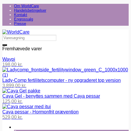
Om WorldCare
Handelsbetingelser
Kontakt
Engrossalg
Presse
Fremhævede varer
Waypi
198,00
kr.
Lady-Comp fertilitetscomputer - ny opgraderet top version
3.899,00
kr.
Caya Gel - benyttes sammen med Caya pessar
125,00
kr.
Caya pessar - Hormonfrit prævention
529,00
kr.