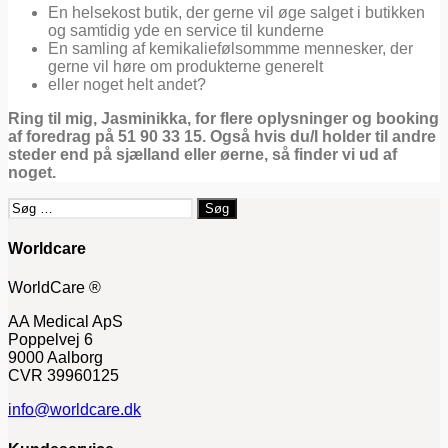
En helsekost butik, der gerne vil øge salget i butikken
og samtidig yde en service til kunderne
En samling af kemikaliefølsommme mennesker, der
gerne vil høre om produkterne generelt
eller noget helt andet?
Ring til mig, Jasminikka, for flere oplysninger og booking
af foredrag på 51 90 33 15. Også hvis du/I holder til andre
steder end på sjælland eller øerne, så finder vi ud af
noget.
Søg
efter:
Worldcare
WorldCare ®
AA Medical ApS
Poppelvej 6
9000 Aalborg
CVR 39960125
info@worldcare.dk