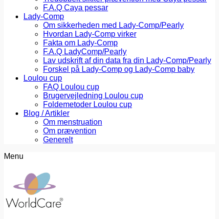
F.A.Q Caya pessar
Lady-Comp
Om sikkerheden med Lady-Comp/Pearly
Hvordan Lady-Comp virker
Fakta om Lady-Comp
F.A.Q LadyComp/Pearly
Lav udskrift af din data fra din Lady-Comp/Pearly
Forskel på Lady-Comp og Lady-Comp baby
Loulou cup
FAQ Loulou cup
Brugervejledning Loulou cup
Foldemetoder Loulou cup
Blog / Artikler
Om menstruation
Om prævention
Generelt
Menu