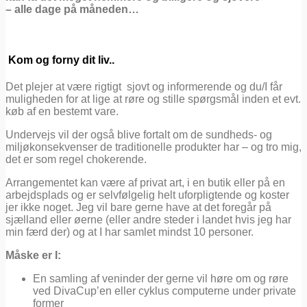
– alle dage på måneden…
Kom og forny dit liv..
Det plejer at være rigtigt sjovt og informerende og du/I får
muligheden for at lige at røre og stille spørgsmål inden et evt.
køb af en bestemt vare.
Undervejs vil der også blive fortalt om de sundheds- og
miljøkonsekvenser de traditionelle produkter har – og tro mig,
det er som regel chokerende.
Arrangementet kan være af privat art, i en butik eller på en
arbejdsplads og er selvfølgelig helt uforpligtende og koster
jer ikke noget. Jeg vil bare gerne have at det foregår på
sjælland eller øerne (eller andre steder i landet hvis jeg har
min færd der) og at I har samlet mindst 10 personer.
Måske er I:
En samling af veninder der gerne vil høre om og røre
ved DivaCup’en eller cyklus computerne under private
former