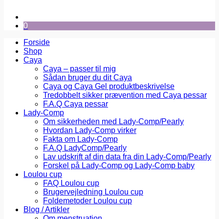
0
Forside
Shop
Caya
Caya – passer til mig
Sådan bruger du dit Caya
Caya og Caya Gel produktbeskrivelse
Tredobbelt sikker prævention med Caya pessar
F.A.Q Caya pessar
Lady-Comp
Om sikkerheden med Lady-Comp/Pearly
Hvordan Lady-Comp virker
Fakta om Lady-Comp
F.A.Q LadyComp/Pearly
Lav udskrift af din data fra din Lady-Comp/Pearly
Forskel på Lady-Comp og Lady-Comp baby
Loulou cup
FAQ Loulou cup
Brugervejledning Loulou cup
Foldemetoder Loulou cup
Blog / Artikler
Om menstruation