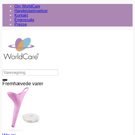
Om WorldCare
Handelsbetingelser
Kontakt
Engrossalg
Presse
Fremhævede varer